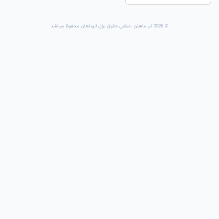
© 2026 ابر ماهان -تمامی حقوق برای ابرماهان محفوظ میباشد